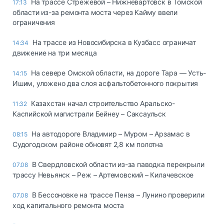
На трассе Стрежевой – Нижневартовск в Томской
17:13
области из-за ремонта моста через Кайму ввели
ограничения
На трассе из Новосибирска в Кузбасс ограничат
14:34
движение на три месяца
На севере Омской области, на дороге Тара — Усть-
14:15
Ишим, уложено два слоя асфальтобетонного покрытия
Казахстан начал строительство Аральско-
11:32
Каспийской магистрали Бейнеу – Саксаульск
На автодороге Владимир – Муром – Арзамас в
08:15
Судогодском районе обновят 2,8 км полотна
В Свердловской области из-за паводка перекрыли
07.08
трассу Невьянск – Реж – Артемовский – Килачевское
В Бессоновке на трассе Пенза – Лунино проверили
07.08
ход капитального ремонта моста