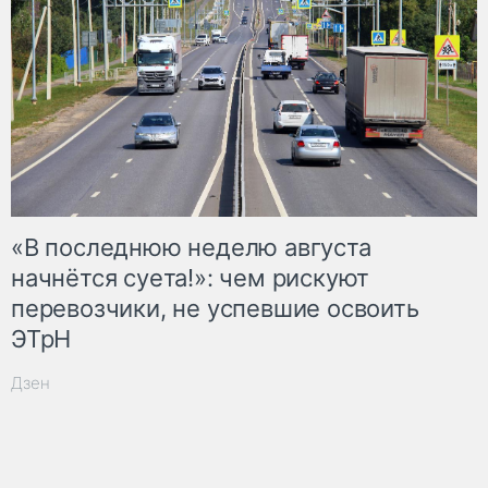
«В последнюю неделю августа
начнётся суета!»: чем рискуют
перевозчики, не успевшие освоить
ЭТрН
Дзен