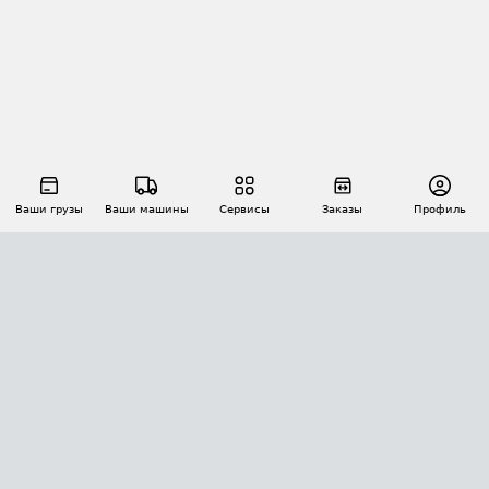
Ваши грузы
Ваши машины
Сервисы
Заказы
Профиль
АВТОМАТИЗАЦИЯ ПЕРЕВОЗОК
Площадки
Заказы
Торги
Тендеры
АТИ-Доки
GPS-мониторинг
АТИ Мессенджер
Цепочки грузов
API ATI.SU
ПОЛЕЗНОЕ