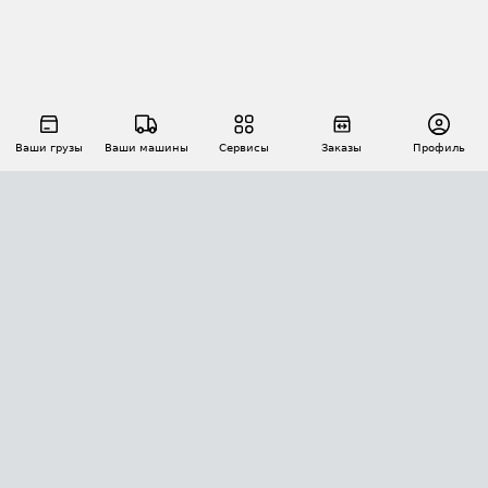
Ваши грузы
Ваши машины
Сервисы
Заказы
Профиль
АВТОМАТИЗАЦИЯ ПЕРЕВОЗОК
Площадки
Заказы
Торги
Тендеры
АТИ-Доки
GPS-мониторинг
АТИ Мессенджер
Цепочки грузов
API ATI.SU
ПОЛЕЗНОЕ
Расчет расстояний
БЕЗОПАСНОСТЬ
Академия ATI.SU