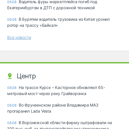
Водитель фуры маркетплейса погиб под
06.08
Екатеринбургом в ДТП с дорожной техникой
В Бурятии водитель грузовика из Китая уронил
06.08
ротор на трассу «Байкал»
Все новости
Центр
На трассе Курск – Касторное обновляют 65-
06.08
метровый мост через реку Грайворонка
Во Фрунзенском районе Владимира МАЗ
06.08
протаранил Lada Vesta
В Воронежской области фирму оштрафовали на
06.08
100 тыс. руб. за трудоустройство экс-таможенника