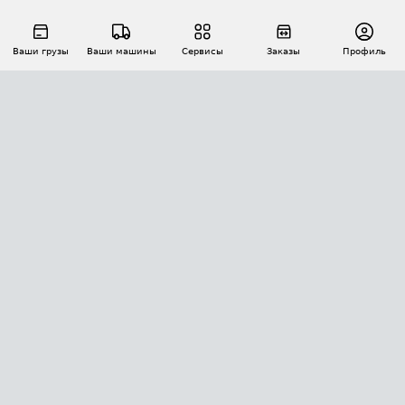
Ваши грузы
Ваши машины
Сервисы
Заказы
Профиль
АВТОМАТИЗАЦИЯ ПЕРЕВОЗОК
Площадки
Заказы
Торги
Тендеры
АТИ-Доки
GPS-мониторинг
АТИ Мессенджер
Цепочки грузов
API ATI.SU
ПОЛЕЗНОЕ
Расчет расстояний
БЕЗОПАСНОСТЬ
Академия ATI.SU
ATI.SU о безопасности
Звезды ATI.SU на вашем сайте
КОНТАКТЫ И ТАРИФЫ
Памятка по проверке контрагентов
Индекс ATI.SU FTL РФ
О системе ATI.SU
Светофор+
Средние ставки
ИНФОРМАЦИЯ
Контактная информация