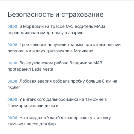
Безопасность и страхование
В Мордовии на трассе М-5 водитель МАЗа
06.08
спровоцировал смертельную аварию
Трое человек получили травмы при столкновении
06.08
легковушки и двух грузовиков в Могилеве
Во Фрунзенском районе Владимира МАЗ
06.08
протаранил Lada Vesta
Лобовая авария собрала пробку больше 8 км на
06.08
"Коле"
У китайского дальнобойщика на таможне в
06.08
Приморье изъяли деньги
Ha въeздax в Улaн-Удэ зaвepшaют ycтaнoвкy
06.08
«yмныx» вecoв для фyp