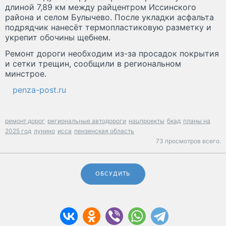
длиной 7,89 км между райцентром Иссинского
района и селом Булычево. После укладки асфальта
подрядчик нанесёт термопластиковую разметку и
укрепит обочины щебнем.
Ремонт дороги необходим из-за просадок покрытия
и сетки трещин, сообщили в региональном
минстрое.
penza-post.ru
ремонт дорог
региональные автодороги
нацпроекты
бкад
планы на
2025 год
лунино
исса
пензенская область
73 просмотров всего.
ОБСУДИТЬ