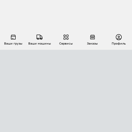
Ваши грузы
Ваши машины
Сервисы
Заказы
Профиль
АВТОМАТИЗАЦИЯ ПЕРЕВОЗОК
Площадки
Заказы
Торги
Тендеры
АТИ-Доки
GPS-мониторинг
АТИ Мессенджер
Цепочки грузов
API ATI.SU
ПОЛЕЗНОЕ
Расчет расстояний
БЕЗОПАСНОСТЬ
Академия ATI.SU