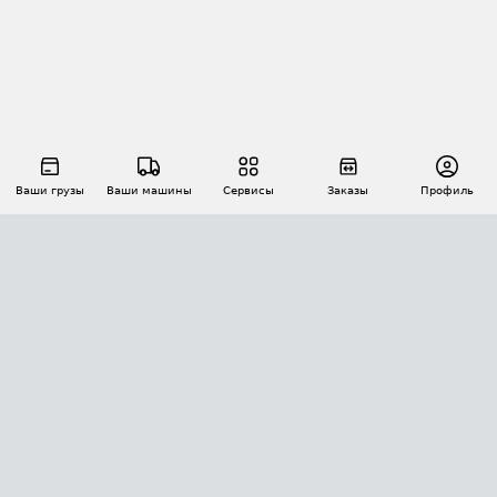
Ваши грузы
Ваши машины
Сервисы
Заказы
Профиль
АВТОМАТИЗАЦИЯ ПЕРЕВОЗОК
Площадки
Заказы
Торги
Тендеры
АТИ-Доки
GPS-мониторинг
АТИ Мессенджер
Цепочки грузов
API ATI.SU
ПОЛЕЗНОЕ
Расчет расстояний