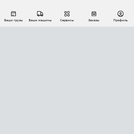
Ваши грузы
Ваши машины
Сервисы
Заказы
Профиль
АВТОМАТИЗАЦИЯ ПЕРЕВОЗОК
Площадки
Заказы
Торги
Тендеры
АТИ-Доки
GPS-мониторинг
АТИ Мессенджер
Цепочки грузов
API ATI.SU
ПОЛЕЗНОЕ
Расчет расстояний
БЕЗОПАСНОСТЬ
Академия ATI.SU
ATI.SU о безопасности
Звезды ATI.SU на вашем сайте
КОНТАКТЫ И ТАРИФЫ
Памятка по проверке контрагентов
Индекс ATI.SU FTL РФ
О системе ATI.SU
Светофор+
Средние ставки
ИНФОРМАЦИЯ