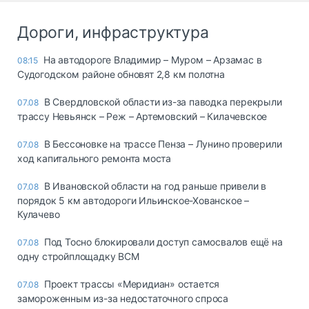
Дороги, инфраструктура
На автодороге Владимир – Муром – Арзамас в
08:15
Судогодском районе обновят 2,8 км полотна
В Свердловской области из-за паводка перекрыли
07.08
трассу Невьянск – Реж – Артемовский – Килачевское
В Бессоновке на трассе Пенза – Лунино проверили
07.08
ход капитального ремонта моста
В Ивановской области на год раньше привели в
07.08
порядок 5 км автодороги Ильинское-Хованское –
Кулачево
Под Тосно блокировали доступ самосвалов ещё на
07.08
одну стройплощадку ВСМ
Проект трассы «Меридиан» остается
07.08
замороженным из-за недостаточного спроса