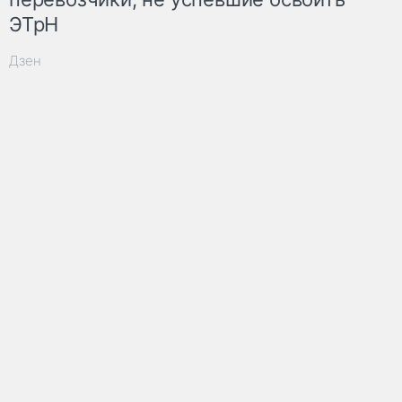
ЭТрН
Дзен