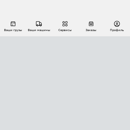
Ваши грузы
Ваши машины
Сервисы
Заказы
Профиль
АВТОМАТИЗАЦИЯ ПЕРЕВОЗОК
Площадки
Заказы
Торги
Тендеры
АТИ-Доки
GPS-мониторинг
АТИ Мессенджер
Цепочки грузов
API ATI.SU
ПОЛЕЗНОЕ
Расчет расстояний
БЕЗОПАСНОСТЬ
Академия ATI.SU
ATI.SU о безопасности
Звезды ATI.SU на вашем сайте
КОНТАКТЫ И ТАРИФЫ
Памятка по проверке контрагентов