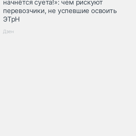
начнётся суета!»: чем рискуют
перевозчики, не успевшие освоить
ЭТрН
Дзен