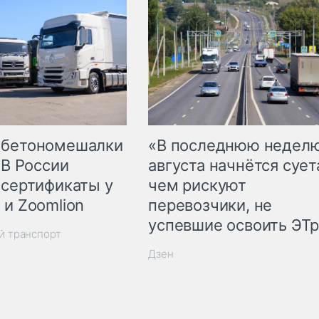
 бетономешалки
«В последнюю недел
 В России
августа начнётся суета
 сертификаты у
чем рискуют
 и Zoomlion
перевозчики, не
успевшие освоить ЭТ
й транспорт
Дзен