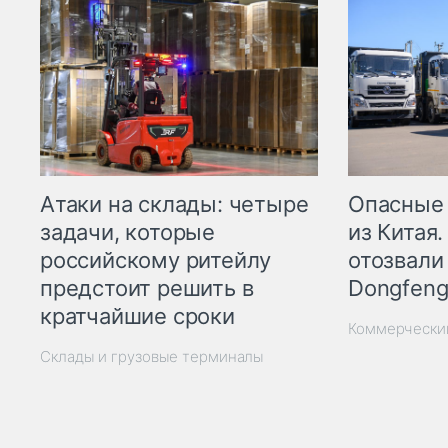
Опасные
Атаки на склады: четыре
из Китая.
задачи, которые
отозвали
российскому ритейлу
Dongfeng
предстоит решить в
кратчайшие сроки
Коммерчески
Склады и грузовые терминалы