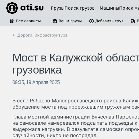
Грузы
Поиск грузов
Машины
Поиск м
Все сервисы
Ваши грузы
Добавить груз
← Дороги, инфраструктура
Мост в Калужской облас
грузовика
09:35, 19 Апреля 2025
В селе Рябцево Малоярославецкого района Калу
обрушение моста под проезжавшим груженым са
Глава местной администрации Вячеслав Парфено
на самосвале намеревался подсыпать подъезды к 
выдержала нагрузки. В результате самосвал опрок
случайности, никто не пострадал.