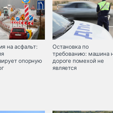
Остановка по
я на асфальт:
требованию: машина 
ия
дороге помехой не
зирует опорную
является
ог