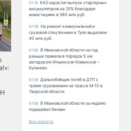
КАЗ нарастит выпуск стартерных
07:19
аккумуляторов на 20% благодаря
инвестициям в 380 млн руб.
На ремонт коммунальной и
07:06
грузовой спецтехники в Туле выделили
40 млн руб.
В Ивановской области на год
07.08
раньше привели в порядок 5 км
ю
автодороги Ильинское-Хованское –
!»:
Кулачево
Дальнобойщик погиб в ДТП с
07.08
тремя грузовиками на трассе М-10 в
рН
Тверской области
В Ивановской области за неделю
07.08
подешевел бензин
Все новости