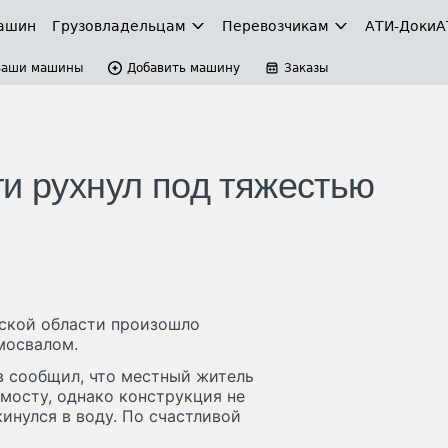
ашин
Грузовладельцам
Перевозчикам
АТИ-Доки
А
Ваши машины
Добавить машину
Заказы
ти рухнул под тяжестью
жской области произошло
мосвалом.
в сообщил, что местный житель
мосту, однако конструкция не
инулся в воду. По счастливой