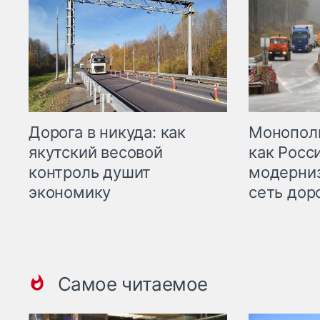
Дорога в никуда: как
Монополи
якутский весовой
как Росс
контроль душит
модерни
экономику
сеть дор
Самое читаемое