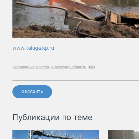
www.kaluga.kp.ru
разрушение мостов
калужская область
цфо
ОБСУДИТЬ
Публикации по теме