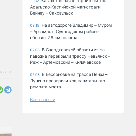
Казахстан начал строительство
11:32
Аральско-Каспийской магистрали
Бейнеу – Саксаульск
На автодороге Владимир – Муром
08:15
– Арзамас в Судогодском районе
обновят 2,8 км полотна
В Свердловской области из-за
07.08
паводка перекрыли трассу Невьянск –
Реж – Артемовский – Килачевское
всего.
В Бессоновке на трассе Пенза –
07.08
Лунино проверили ход капитального
ремонта моста
Все новости