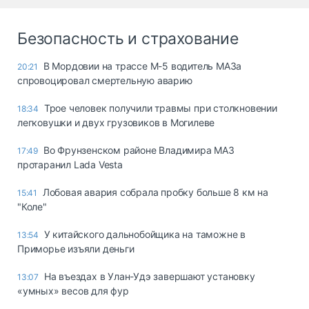
Безопасность и страхование
В Мордовии на трассе М-5 водитель МАЗа
20:21
спровоцировал смертельную аварию
Трое человек получили травмы при столкновении
18:34
легковушки и двух грузовиков в Могилеве
Во Фрунзенском районе Владимира МАЗ
17:49
протаранил Lada Vesta
Лобовая авария собрала пробку больше 8 км на
15:41
"Коле"
У китайского дальнобойщика на таможне в
13:54
Приморье изъяли деньги
Ha въeздax в Улaн-Удэ зaвepшaют ycтaнoвкy
13:07
«yмныx» вecoв для фyp