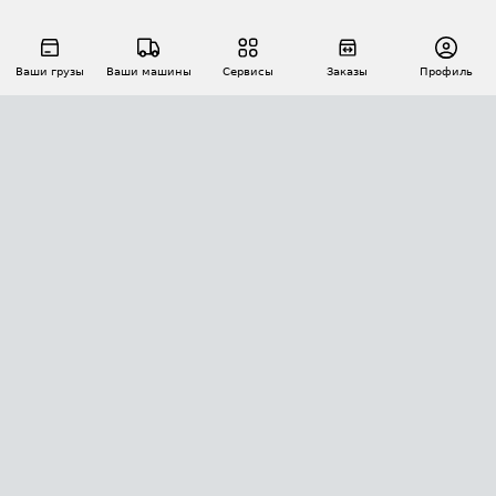
Ваши грузы
Ваши машины
Сервисы
Заказы
Профиль
АВТОМАТИЗАЦИЯ ПЕРЕВОЗОК
Площадки
Заказы
Торги
Тендеры
АТИ-Доки
GPS-мониторинг
АТИ Мессенджер
Цепочки грузов
API ATI.SU
ПОЛЕЗНОЕ
Расчет расстояний
БЕЗОПАСНОСТЬ
Академия ATI.SU
ATI.SU о безопасности
Звезды ATI.SU на вашем сайте
КОНТАКТЫ И ТАРИФЫ
Памятка по проверке контрагентов
Индекс ATI.SU FTL РФ
О системе ATI.SU
Светофор+
Средние ставки
ИНФОРМАЦИЯ