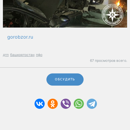
gorobzor.ru
дтп
башкортостан
пфо
67 просмотров всего.
ОБСУДИТЬ