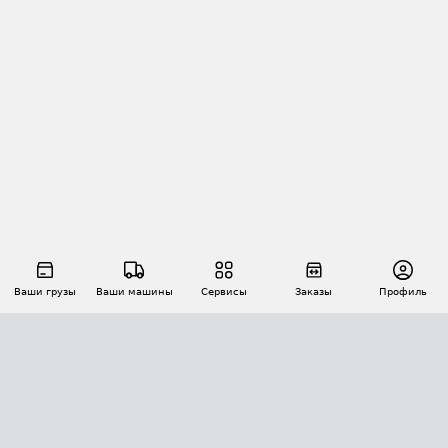
Ваши грузы
Ваши машины
Сервисы
Заказы
Профиль
АВТОМАТИЗАЦИЯ ПЕРЕВОЗОК
Площадки
Заказы
Торги
Тендеры
АТИ-Доки