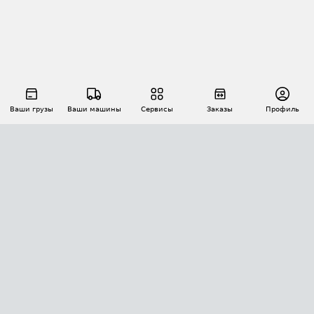
Ваши грузы
Ваши машины
Сервисы
Заказы
Профиль
АВТОМАТИЗАЦИЯ ПЕРЕВОЗОК
Площадки
Заказы
Торги
Тендеры
АТИ-Доки
GPS-мониторинг
АТИ Мессенджер
Цепочки грузов
API ATI.SU
ПОЛЕЗНОЕ
Расчет расстояний
БЕЗОПАСНОСТЬ