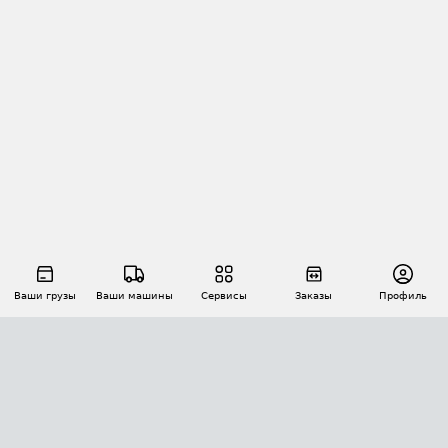
Ваши грузы
Ваши машины
Сервисы
Заказы
Профиль
АВТОМАТИЗАЦИЯ ПЕРЕВОЗОК
Площадки
Заказы
Торги
Тендеры
АТИ-Доки