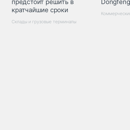
Dongfeng
предстоит решить в
кратчайшие сроки
Коммерчески
Склады и грузовые терминалы