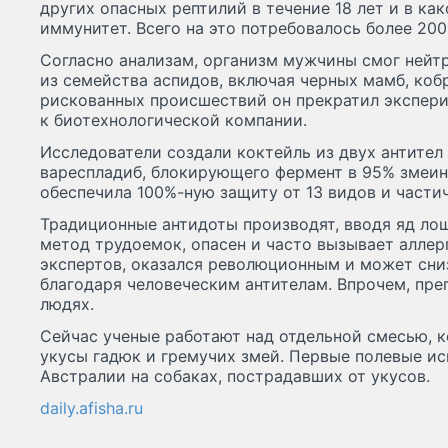
других опасных рептилий в течение 18 лет и в ка
иммунитет. Всего на это потребовалось более 200
Согласно анализам, организм мужчины смог нейт
из семейства аспидов, включая черных мамб, коб
рискованных происшествий он прекратил экспери
к биотехнологической компании.
Исследователи создали коктейль из двух антител
вареспладиб, блокирующего фермент в 95% змеин
обеспечила 100%-ную защиту от 13 видов и части
Традиционные антидоты производят, вводя яд лош
метод трудоемок, опасен и часто вызывает аллер
экспертов, оказался революционным и может сни
благодаря человеческим антителам. Впрочем, пре
людях.
Сейчас ученые работают над отдельной смесью, к
укусы гадюк и гремучих змей. Первые полевые ис
Австралии на собаках, пострадавших от укусов.
daily.afisha.ru