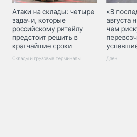
Атаки на склады: четыре
«В посл
задачи, которые
августа н
российскому ритейлу
чем рис
предстоит решить в
перевозч
кратчайшие сроки
успевшие
Склады и грузовые терминалы
Дзен