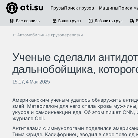
Грузы
Поиск грузов
Машины
Поиск м
Все сервисы
Ваши грузы
Добавить груз
← Автомобильные грузоперевозки
Ученые сделали антидот 
дальнобойщика, которого
15:17, 4 Мая 2025
Американским ученым удалось обнаружить антидо
змей. Материалом для него стала кровь мужчины,
укусов и самоинъекций яда. Об этом пишет CNN,
журнале Cell.
Антителами с иммунологами поделился американ
Тима Фриде. Калифорниец вводил в свое тело яд 