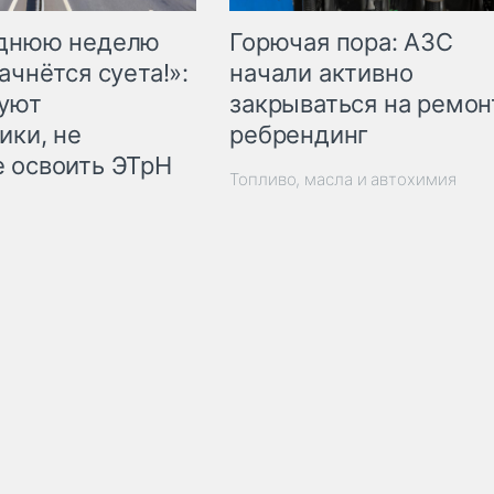
Горючая пора: АЗС
еднюю неделю
начали активно
ачнётся суета!»:
закрываться на ремон
куют
ребрендинг
ики, не
 освоить ЭТрН
Топливо, масла и автохимия