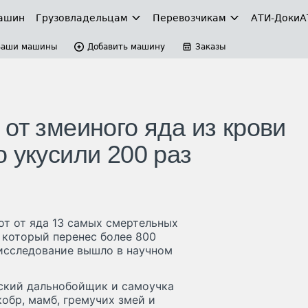
ашин
Грузовладельцам
Перевозчикам
АТИ-Доки
А
Ваши машины
Добавить машину
Заказы
от змеиного яда из крови
 укусили 200 раз
т от яда 13 самых смертельных
 который перенес более 800
 исследование вышло в научном
ский дальнобойщик и самоучка
кобр, мамб, гремучих змей и