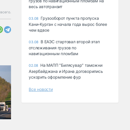
грузов по навигационным пломбам на
весь автотранзит
всего.
Грузооборот пункта пропуска
03.08
Кани-Курган с начала года вырос более
чем вдвое
В ЕАЭС стартовал второй этап
03.08
отслеживания грузов по
навигационным пломбам
На МАПП "Билясувар" таможни
02.08
Азербайджана и Ирана договорились
ускорить оформление фур
Все новости