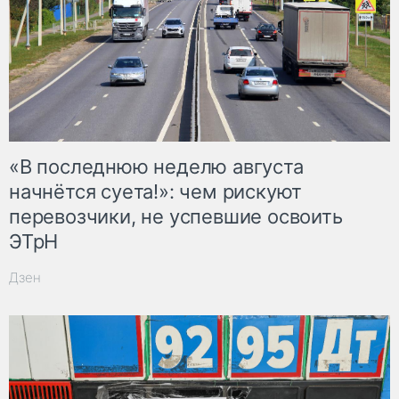
«В последнюю неделю августа
начнётся суета!»: чем рискуют
перевозчики, не успевшие освоить
ЭТрН
Дзен