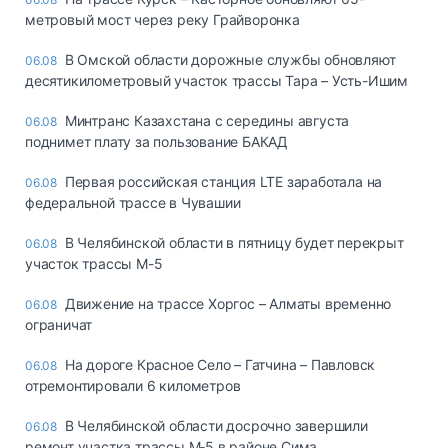
метровый мост через реку Грайворонка
В Омской области дорожные службы обновляют
06.08
десятикилометровый участок трассы Тара – Усть-Ишим
Минтранс Казахстана с середины августа
06.08
поднимет плату за пользование БАКАД
Первая российская станция LTE заработала на
06.08
федеральной трассе в Чувашии
В Челябинской области в пятницу будет перекрыт
06.08
участок трассы М-5
Движение на трассе Хоргос – Алматы временно
06.08
ограничат
На дороге Красное Село – Гатчина – Павловск
06.08
отремонтировали 6 километров
В Челябинской области досрочно завершили
06.08
ремонт участка трассы М‑5 в районе Сима