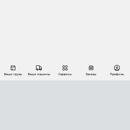
Ваши грузы
Ваши машины
Сервисы
Заказы
Профиль
АВТОМАТИЗАЦИЯ ПЕРЕВОЗОК
Площадки
Заказы
Торги
Тендеры
АТИ-Доки
GPS-мониторинг
АТИ Мессенджер
Цепочки грузов
API ATI.SU