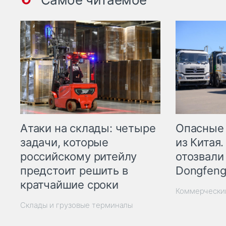
Опасные
Атаки на склады: четыре
из Китая.
задачи, которые
отозвали
российскому ритейлу
Dongfeng
предстоит решить в
кратчайшие сроки
Коммерчески
Склады и грузовые терминалы