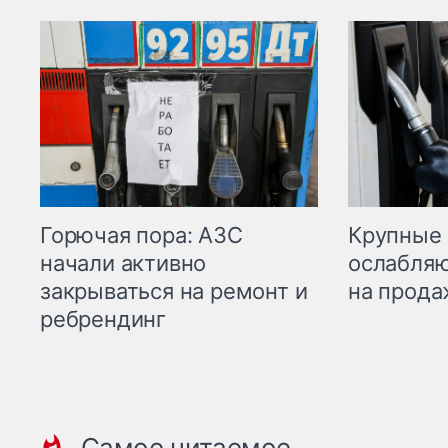
Горючая пора: АЗС
Крупные 
начали активно
ослабляю
закрываться на ремонт и
на прода
ребрендинг
Самое читаемое