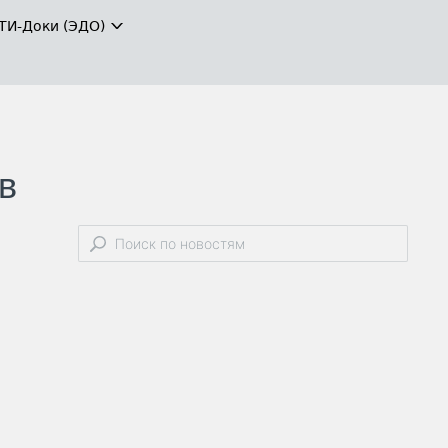
ТИ-Доки (ЭДО)
в