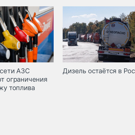
сети АЗС
Дизель остаётся в Ро
т ограничения
жу топлива