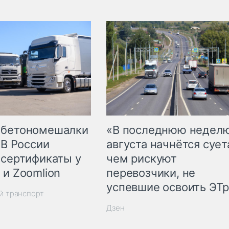
 бетономешалки
«В последнюю недел
 В России
августа начнётся суета
 сертификаты у
чем рискуют
 и Zoomlion
перевозчики, не
успевшие освоить ЭТ
й транспорт
Дзен