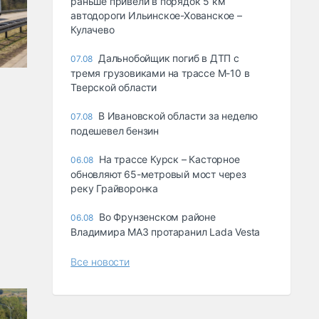
раньше привели в порядок 5 км
автодороги Ильинское-Хованское –
Кулачево
Дальнобойщик погиб в ДТП с
07.08
тремя грузовиками на трассе М-10 в
Тверской области
В Ивановской области за неделю
07.08
подешевел бензин
На трассе Курск – Касторное
06.08
обновляют 65-метровый мост через
реку Грайворонка
Во Фрунзенском районе
06.08
Владимира МАЗ протаранил Lada Vesta
Все новости