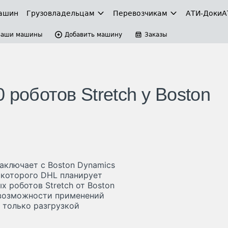
ашин
Грузовладельцам
Перевозчикам
АТИ-Доки
А
Ваши машины
Добавить машину
Заказы
 роботов Stretch у Boston
заключает с Boston Dynamics
 которого DHL планирует
х роботов Stretch от Boston
 возможности применений
е только разгрузкой