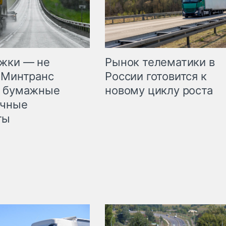
жки — не
Рынок телематики в
 Минтранс
России готовится к
л бумажные
новому циклу роста
очные
ты