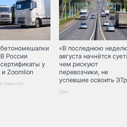
 бетономешалки
«В последнюю недел
 В России
августа начнётся суета
 сертификаты у
чем рискуют
 и Zoomlion
перевозчики, не
успевшие освоить ЭТ
й транспорт
Дзен