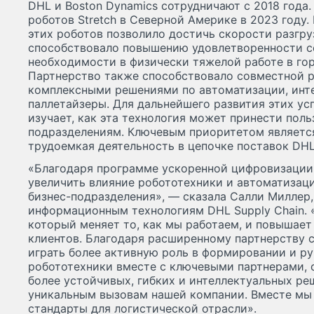
DHL и Boston Dynamics сотрудничают с 2018 года
роботов Stretch в Северной Америке в 2023 году.
этих роботов позволило достичь скорости разгру
способствовало повышению удовлетворенности с
необходимости в физически тяжелой работе в го
Партнерство также способствовало совместной р
комплексными решениями по автоматизации, ин
паллетайзеры. Для дальнейшего развития этих ус
изучает, как эта технология может принести поль
подразделениям. Ключевым приоритетом являетс
трудоемкая деятельность в цепочке поставок DHL
«Благодаря программе ускоренной цифровизаци
увеличить влияние робототехники и автоматизаци
бизнес-подразделения», — сказала Салли Миллер,
информационным технологиям DHL Supply Chain. 
который меняет то, как мы работаем, и повышае
клиентов. Благодаря расширенному партнерству с
играть более активную роль в формировании и р
робототехники вместе с ключевыми партнерами, 
более устойчивых, гибких и интеллектуальных ре
уникальным вызовам нашей компании. Вместе мы
стандарты для логистической отрасли».