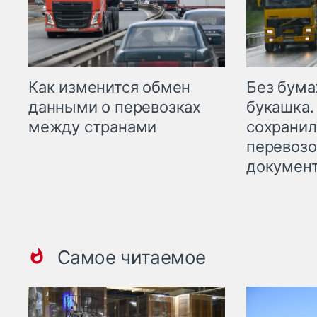
Как изменится обмен
Без бума
данными о перевозках
букашка.
между странами
сохрани
перевоз
докумен
Самое читаемое