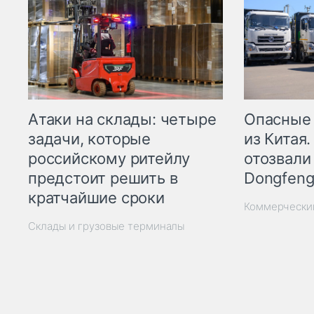
Опасные
Атаки на склады: четыре
из Китая.
задачи, которые
отозвали
российскому ритейлу
Dongfeng
предстоит решить в
кратчайшие сроки
Коммерчески
Склады и грузовые терминалы