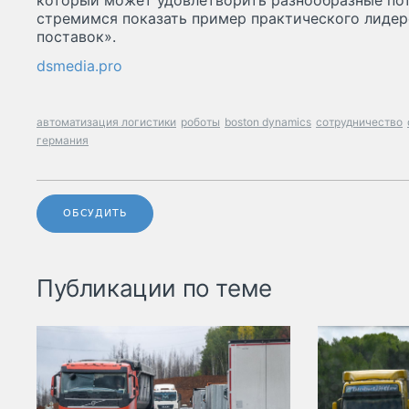
который может удовлетворить разнообразные по
стремимся показать пример практического лидер
поставок».
dsmedia.pro
автоматизация логистики
роботы
boston dynamics
сотрудничество
германия
ОБСУДИТЬ
Публикации по теме