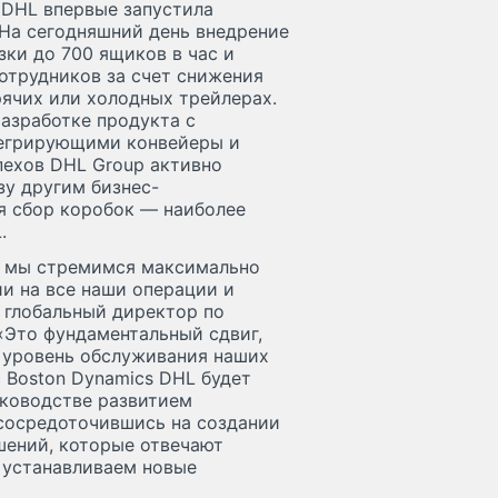
. DHL впервые запустила
 На сегодняшний день внедрение
зки до 700 ящиков в час и
отрудников за счет снижения
рячих или холодных трейлерах.
азработке продукта с
тегрирующими конвейеры и
пехов DHL Group активно
зу другим бизнес-
я сбор коробок — наиболее
.
и мы стремимся максимально
и на все наши операции и
 глобальный директор по
«Это фундаментальный сдвиг,
т уровень обслуживания наших
 Boston Dynamics DHL будет
уководстве развитием
сосредоточившись на создании
шений, которые отвечают
 устанавливаем новые