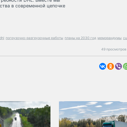
требности DHL. Вместе мы
ства в современной цепочке
dhl
погрузочно-разгрузочные работы
планы на 2030 год
меморандумы
с
49 просмотров 