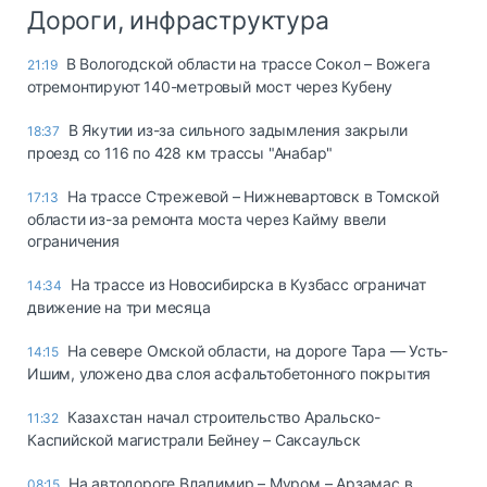
Дороги, инфраструктура
В Вологодской области на трассе Сокол – Вожега
21:19
отремонтируют 140-метровый мост через Кубену
В Якутии из-за сильного задымления закрыли
18:37
проезд со 116 по 428 км трассы "Анабар"
На трассе Стрежевой – Нижневартовск в Томской
17:13
области из-за ремонта моста через Кайму ввели
ограничения
На трассе из Новосибирска в Кузбасс ограничат
14:34
движение на три месяца
На севере Омской области, на дороге Тара — Усть-
14:15
Ишим, уложено два слоя асфальтобетонного покрытия
Казахстан начал строительство Аральско-
11:32
Каспийской магистрали Бейнеу – Саксаульск
На автодороге Владимир – Муром – Арзамас в
08:15