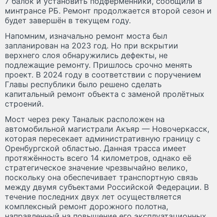
7 балок и установить подферменники, сообщили в
минтрансе РБ. Ремонт продолжается второй сезон и
будет завершён в текущем году.
Напомним, изначально ремонт моста был
запланирован на 2023 год. Но при вскрытии
верхнего слоя обнаружились дефекты, не
подлежащие ремонту. Пришлось срочно менять
проект. В 2024 году в соответствии с поручением
Главы республики было решено сделать
капитальный ремонт объекта с заменой пролётных
строений.
Мост через реку Таналык расположен на
автомобильной магистрали Акъяр — Новочеркасск,
которая пересекает административную границу с
Оренбургской областью. Данная трасса имеет
протяжённость всего 14 километров, однако её
стратегическое значение чрезвычайно велико,
поскольку она обеспечивает транспортную связь
между двумя субъектами Российской Федерации. В
течение последних двух лет осуществляется
комплексный ремонт дорожного полотна,
направленный на повышение его эксплуатационных