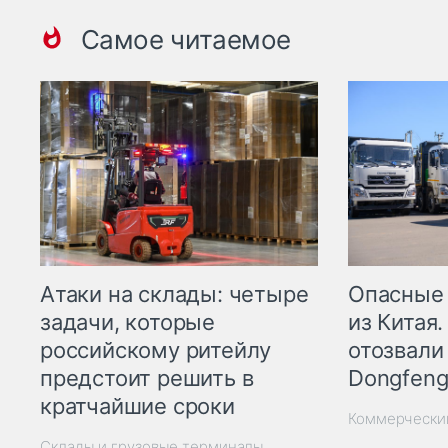
Самое читаемое
Опасные
Атаки на склады: четыре
из Китая.
задачи, которые
отозвали
российскому ритейлу
Dongfeng
предстоит решить в
кратчайшие сроки
Коммерчески
Склады и грузовые терминалы