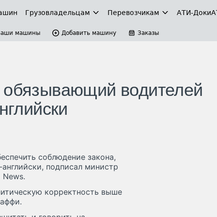
ашин
Грузовладельцам
Перевозчикам
АТИ-Доки
А
Ваши машины
Добавить машину
Заказы
, обязывающий водителей
английски
еспечить соблюдение закона,
-английски, подписал министр
 News.
литическую корректность выше
Даффи.