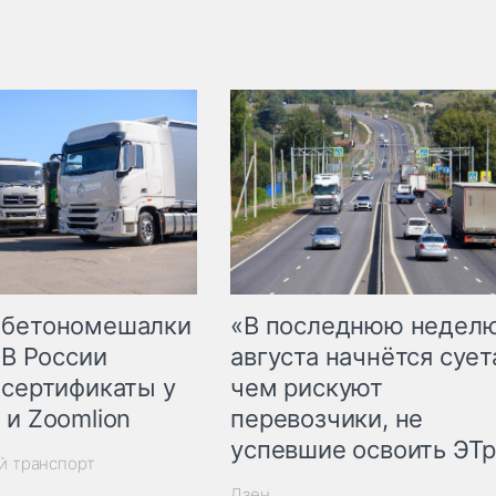
 бетономешалки
«В последнюю недел
 В России
августа начнётся суета
 сертификаты у
чем рискуют
 и Zoomlion
перевозчики, не
успевшие освоить ЭТ
й транспорт
Дзен