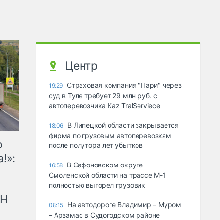
Центр
Страховая компания "Пари" через
19:29
суд в Туле требует 29 млн руб. с
автоперевозчика Kaz TralServiece
В Липецкой области закрывается
18:06
фирма по грузовым автоперевозкам
ю
после полутора лет убытков
!»:
В Сафоновском округе
16:58
Смоленской области на трассе М-1
полностью выгорел грузовик
рН
На автодороге Владимир – Муром
08:15
– Арзамас в Судогодском районе