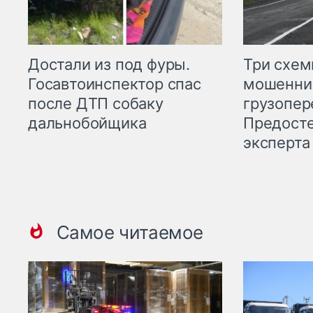
Три схе
Достали из под фуры.
мошенни
Госавтоинспектор спас
грузопер
после ДТП собаку
Предост
дальнобойщика
эксперта
Самое читаемое