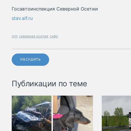
Госавтоинспекция Северной Осетии
stav.aif.ru
дтп
северная осетия
скфо
ОБСУДИТЬ
Публикации по теме