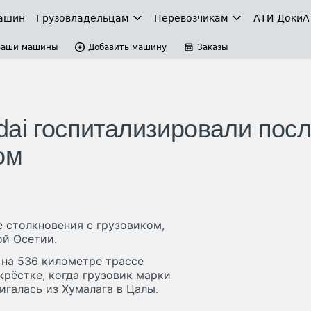
ашин
Грузовладельцам
Перевозчикам
АТИ-Доки
А
Ваши машины
Добавить машину
Заказы
dai госпитализировали пос
ом
е столкновения с грузовиком,
ой Осетии.
 на 536 километре трассе
крёстке, когда грузовик марки
игалась из Хумалага в Цалы.