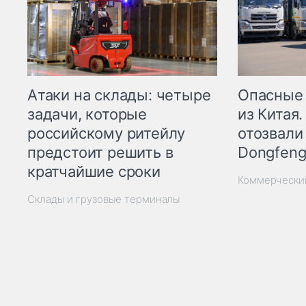
Опасные
Атаки на склады: четыре
из Китая.
задачи, которые
отозвали
российскому ритейлу
Dongfeng
предстоит решить в
кратчайшие сроки
Коммерчески
Склады и грузовые терминалы