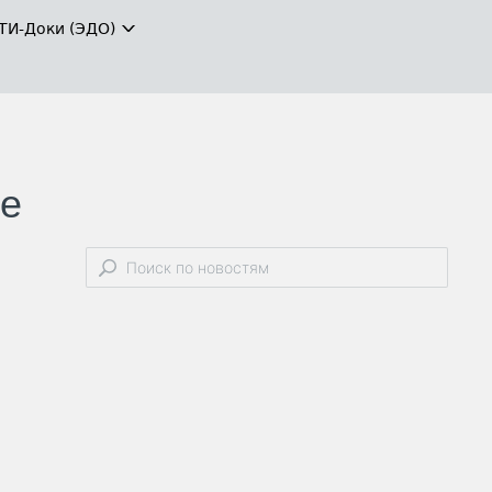
ТИ-Доки (ЭДО)
ле