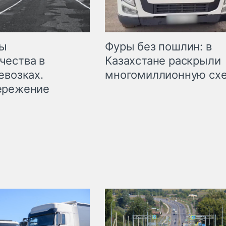
мы
Фуры без пошлин: в
чества в
Казахстане раскрыли
евозках.
многомиллионную сх
ережение