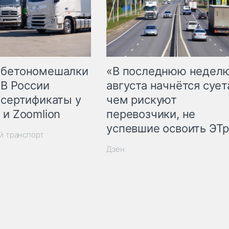
 бетономешалки
«В последнюю недел
 В России
августа начнётся суета
 сертификаты у
чем рискуют
 и Zoomlion
перевозчики, не
успевшие освоить ЭТ
й транспорт
Дзен