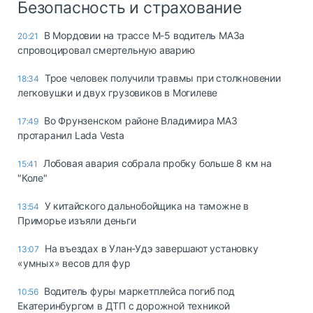
Безопасность и страхование
В Мордовии на трассе М-5 водитель МАЗа
20:21
спровоцировал смертельную аварию
Трое человек получили травмы при столкновении
18:34
легковушки и двух грузовиков в Могилеве
Во Фрунзенском районе Владимира МАЗ
17:49
протаранил Lada Vesta
Лобовая авария собрала пробку больше 8 км на
15:41
"Коле"
У китайского дальнобойщика на таможне в
13:54
Приморье изъяли деньги
Ha въeздax в Улaн-Удэ зaвepшaют ycтaнoвкy
13:07
«yмныx» вecoв для фyp
Водитель фуры маркетплейса погиб под
10:56
Екатеринбургом в ДТП с дорожной техникой