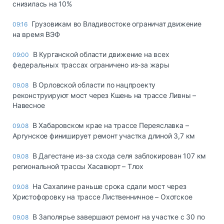
снизилась на 10%
Грузовикам во Владивостоке ограничат движение
09:16
на время ВЭФ
В Курганской области движение на всех
09:00
федеральных трассах ограничено из-за жары
В Орловской области по нацпроекту
09.08
реконструируют мост через Кшень на трассе Ливны –
Навесное
В Хабаровском крае на трассе Переяславка –
09.08
Аргунское финиширует ремонт участка длиной 3,7 км
В Дагестане из-за схода селя заблокирован 107 км
09.08
региональной трассы Хасавюрт – Тлох
На Сахалине раньше срока сдали мост через
09.08
Христофоровку на трассе Лиственничное – Охотское
В Заполярье завершают ремонт на участке с 30 по
09.08