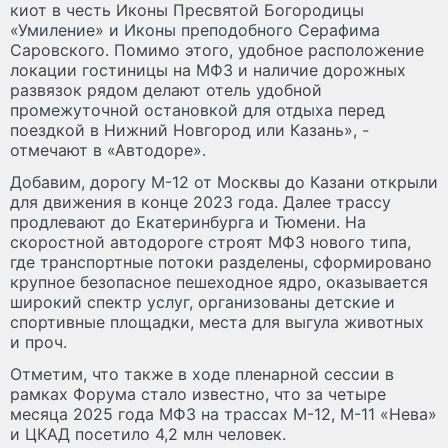
киот в честь Иконы Пресвятой Богородицы
«Умиление» и Иконы преподобного Серафима
Саровского. Помимо этого, удобное расположение
локации гостиницы на МФЗ и наличие дорожных
развязок рядом делают отель удобной
промежуточной остановкой для отдыха перед
поездкой в Нижний Новгород или Казань», -
отмечают в «Автодоре».
Добавим, дорогу М-12 от Москвы до Казани открыли
для движения в конце 2023 года. Далее трассу
продлевают до Екатеринбурга и Тюмени. На
скоростной автодороге строят МФЗ нового типа,
где транспортные потоки разделены, сформировано
крупное безопасное пешеходное ядро, оказывается
широкий спектр услуг, организованы детские и
спортивные площадки, места для выгула животных
и проч.
Отметим, что также в ходе пленарной сессии в
рамках Форума стало известно, что за четыре
месяца 2025 года МФЗ на трассах М-12, М-11 «Нева»
и ЦКАД посетило 4,2 млн человек.