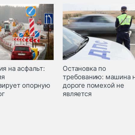
Остановка по
я на асфальт:
требованию: машина 
ия
дороге помехой не
зирует опорную
является
ог