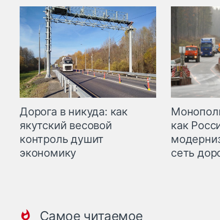
Дорога в никуда: как
Монополи
якутский весовой
как Росс
контроль душит
модерни
экономику
сеть дор
Самое читаемое