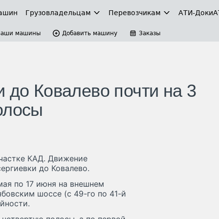
ашин
Грузовладельцам
Перевозчикам
АТИ-Доки
А
Ваши машины
Добавить машину
Заказы
 до Ковалево почти на 3
олосы
частке КАД. Движение
ергиевки до Ковалево.
мая по 17 июня на внешнем
бовским шоссе (с 49-го по 41-й
йности.