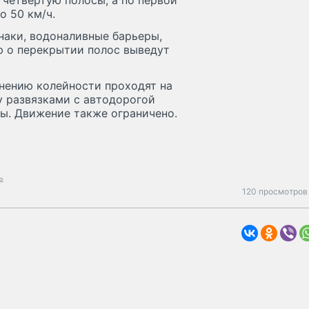
 четвертую полосы, а по первой
о 50 км/ч.
наки, водоналивные барьеры,
 о перекрытии полос выведут
анению колейности проходят на
у развязками с автодорогой
ы. Движение также ограничено.
ь
120 просмотров 