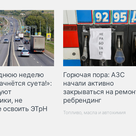
Горючая пора: АЗС
еднюю неделю
начали активно
ачнётся суета!»:
закрываться на ремон
куют
ребрендинг
ики, не
 освоить ЭТрН
Топливо, масла и автохимия