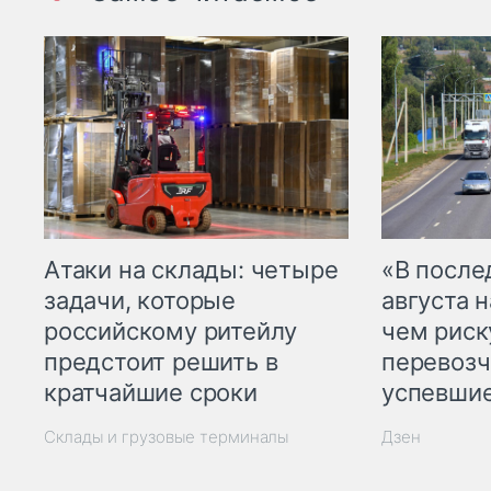
Атаки на склады: четыре
«В посл
задачи, которые
августа н
российскому ритейлу
чем рис
предстоит решить в
перевозч
кратчайшие сроки
успевшие
Склады и грузовые терминалы
Дзен