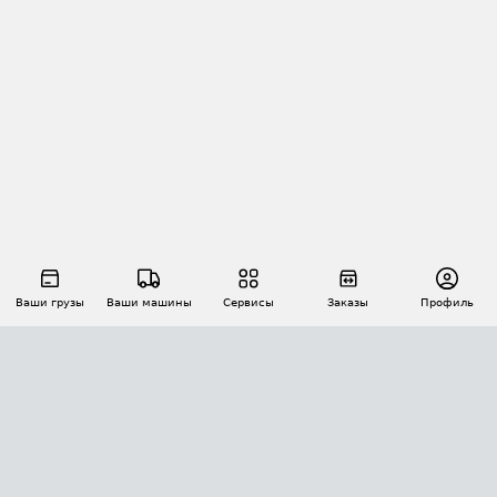
Ваши грузы
Ваши машины
Сервисы
Заказы
Профиль
АВТОМАТИЗАЦИЯ ПЕРЕВОЗОК
Площадки
Заказы
Торги
Тендеры
АТИ-Доки
GPS-мониторинг
АТИ Мессенджер
Цепочки грузов