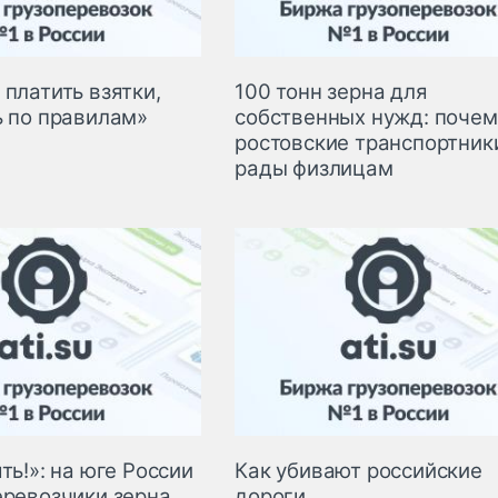
платить взятки,
100 тонн зерна для
ь по правилам»
собственных нужд: почем
ростовские транспортник
рады физлицам
ть!»: на юге России
Как убивают российские
еревозчики зерна
дороги