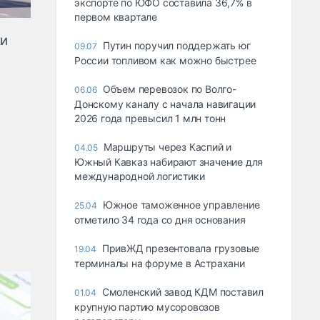
экспорте по ЮФО составила 36,7% в
первом квартале
ки
Путин поручил поддержать юг
09.07
России топливом как можно быстрее
Объем перевозок по Волго-
06.06
Донскому каналу с начала навигации
2026 года превысил 1 млн тонн
Маршруты через Каспий и
04.05
Южный Кавказ набирают значение для
международной логистики
Южное таможенное управление
25.04
отметило 34 года со дня основания
ПривЖД презентовала грузовые
19.04
терминалы на форуме в Астрахани
Смоленский завод КДМ поставил
01.04
крупную партию мусоровозов