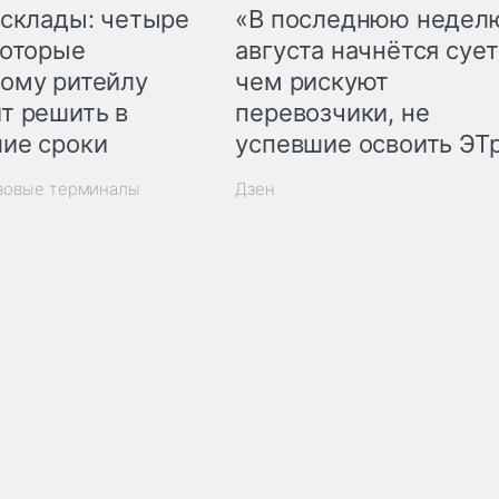
 склады: четыре
«В последнюю недел
которые
августа начнётся сует
ому ритейлу
чем рискуют
т решить в
перевозчики, не
ие сроки
успевшие освоить ЭТ
узовые терминалы
Дзен