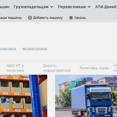
ашин
Грузовладельцам
Перевозчикам
АТИ-Доки
А
Ваши машины
Добавить машину
Заказы
возка зерна
весовой контроль
ЭДО, ИТ в
Дороги,
Н
Логистика, грузы
логистике
инфраструктура
о
Коммерческий
Автосервис,
Топливо,
Спецтехника
транспорт
запчасти, шины
автохим