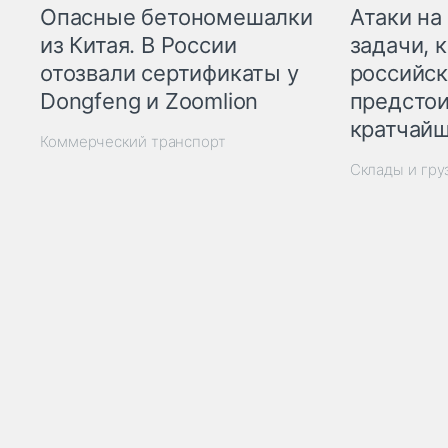
Опасные бетономешалки
Атаки на
из Китая. В России
задачи, 
отозвали сертификаты у
российск
Dongfeng и Zoomlion
предстои
кратчайш
Коммерческий транспорт
Склады и гр