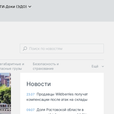
ТИ-Доки (ЭДО)
егабаритные и
Безопасность и
Ещё
пасные грузы
страхование
 масла и
Дзен
ия
Новости
Продавцы Wildberries получат
23.07
компенсации после атак на склады
Доля Ростовской области в
09.07