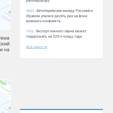
регоператору
Автоперевозки между Россией и
28.03
Ираном упали в десять раз на фоне
военного конфликта
Экспорт южного зерна может
17.02
подорожать на 22% к концу года
тема
ский
Все новости
и на