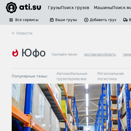
Грузы
Поиск грузов
Машины
Поиск м
Все сервисы
Ваши грузы
Добавить груз
← Новости
юфо
Смотрите также
ростовская область
пере
Автомобильные
Региональная
Популярные темы:
грузоперевозки
логистика
Склады и
Таможня и ВЭД
грузовые
терминалы