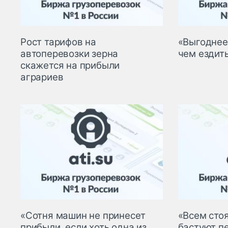
Рост тарифов на
«Выгоднее 
автоперевозки зерна
чем ездит
скажется на прибыли
аграриев
«Сотня машин не принесет
«Всем стоя
прибыли, если хоть одна из
бастуют п