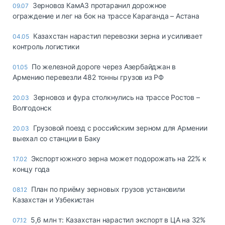
Зерновоз КамАЗ протаранил дорожное
09.07
ограждение и лег на бок на трассе Караганда – Астана
Казахстан нарастил перевозки зерна и усиливает
04.05
контроль логистики
По железной дороге через Азербайджан в
01.05
Армению перевезли 482 тонны грузов из РФ
Зерновоз и фура столкнулись на трассе Ростов –
20.03
Волгодонск
Грузовой поезд с российским зерном для Армении
20.03
выехал со станции в Баку
Экспорт южного зерна может подорожать на 22% к
17.02
концу года
План по приёму зерновых грузов установили
08.12
Казахстан и Узбекистан
5,6 млн т: Казахстан нарастил экспорт в ЦА на 32%
07.12