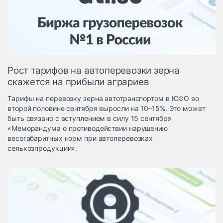
Логистика, грузы
Негабаритные и
опасные грузы
Безопасность и
страхование
Рост тарифов на автоперевозки зерна
Таможня и ВЭД
скажется на прибыли аграриев
Склады и
Тарифы на перевозку зерна автотранспортом в ЮФО во
грузовые
второй половине сентября выросли на 10–15%. Это может
терминалы
быть связано с вступлением в силу 15 сентября
Коммерческий
«Меморандума о противодействии нарушению
транспорт
весогабаритных норм при автоперевозках
сельхозпродукции».
Спецтехника
Автосервис,
запчасти, шины
Топливо, масла и
Дзен
автохимия