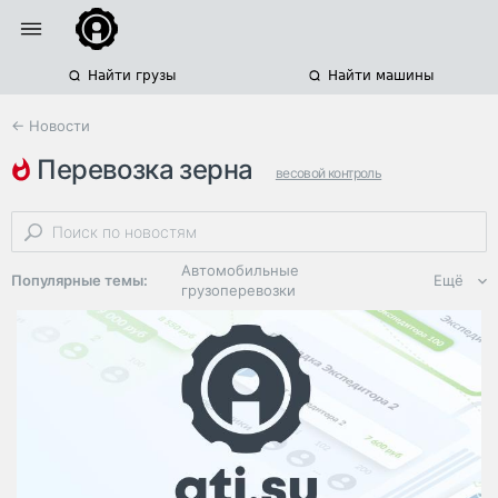
Найти грузы
Найти машины
← Новости
перевозка зерна
весовой контроль
автомобильные грузоперевозки
юфо
Автомобильные
Популярные темы:
Ещё
грузоперевозки
Региональная
логистика
ЭДО, ИТ в
логистике
Дороги,
инфраструктура