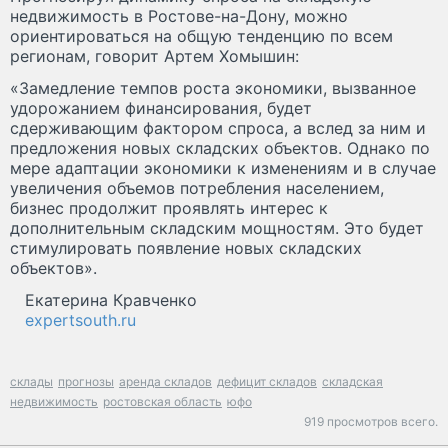
недвижимость в Ростове-на-Дону, можно
ориентироваться на общую тенденцию по всем
регионам, говорит Артем Хомышин:
«Замедление темпов роста экономики, вызванное
удорожанием финансирования, будет
сдерживающим фактором спроса, а вслед за ним и
предложения новых складских объектов. Однако по
мере адаптации экономики к изменениям и в случае
увеличения объемов потребления населением,
бизнес продолжит проявлять интерес к
дополнительным складским мощностям. Это будет
стимулировать появление новых складских
объектов».
Екатерина Кравченко
expertsouth.ru
склады
прогнозы
аренда складов
дефицит складов
складская
недвижимость
ростовская область
юфо
919 просмотров всего.