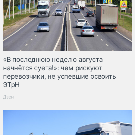
«В последнюю неделю августа
начнётся суета!»: чем рискуют
перевозчики, не успевшие освоить
ЭТрН
Дзен