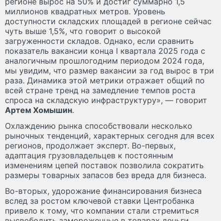
регионе вырос на 50% и достиг суммарно 1,5
миллионов квадратных метров. Уровень
доступности складских площадей в регионе сейчас
чуть выше 1,5%, что говорит о высокой
загруженности складов. Однако, если сравнить
показатель вакансии конца I квартала 2025 года с
аналогичным прошлогодним периодом 2024 года,
мы увидим, что размер вакансии за год вырос в три
раза. Динамика этой метрики отражает общий по
всей стране тренд на замедление темпов роста
спроса на складскую инфраструктуру», — говорит
Артем Хомышин
.
Охлаждению рынка способствовали несколько
рыночных тенденций, характерных сегодня для всех
регионов, продолжает эксперт. Во-первых,
адаптация грузовладельцев к постоянным
изменениям цепей поставок позволила сократить
размеры товарных запасов без вреда для бизнеса.
Во-вторых, удорожание финансирования бизнеса
вслед за ростом ключевой ставки Центробанка
привело к тому, что компании стали стремиться
высвободить замороженные в товарах деньги,