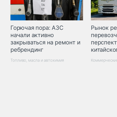
Горючая пора: АЗС
Рынок ре
начали активно
перевозч
закрываться на ремонт и
перспект
ребрендинг
китайско
Топливо, масла и автохимия
Коммерчески