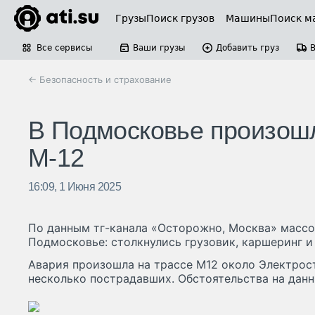
Грузы
Поиск грузов
Машины
Поиск м
Все сервисы
Ваши грузы
Добавить груз
← Безопасность и страхование
В Подмосковье произошл
М-12
16:09, 1 Июня 2025
По данным тг-канала «Осторожно, Москва» масс
Подмосковье: столкнулись грузовик, каршеринг и
Авария произошла на трассе М12 около Электрост
несколько пострадавших. Обстоятельства на дан