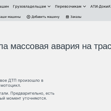
ашин
Грузовладельцам
Перевозчикам
АТИ-Доки
А
Ваши машины
Добавить машину
Заказы
а массовая авария на тра
овое ДТП произошло в
 мотоцикл.
али. Предварительно, есть
ный момент уточняются.