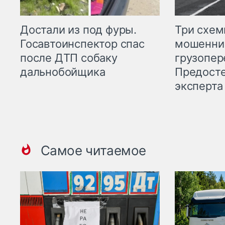
Три схе
Достали из под фуры.
мошенни
Госавтоинспектор спас
грузопер
после ДТП собаку
Предост
дальнобойщика
эксперта
Самое читаемое