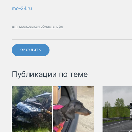
mo-24.ru
дтп
московская область
цфо
ОБСУДИТЬ
Публикации по теме