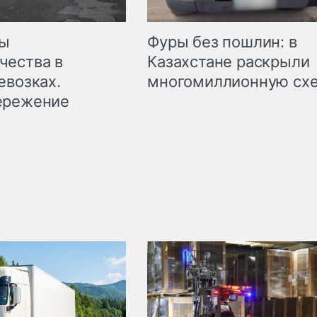
мы
Фуры без пошлин: в
чества в
Казахстане раскрыли
евозках.
многомиллионную сх
ережение