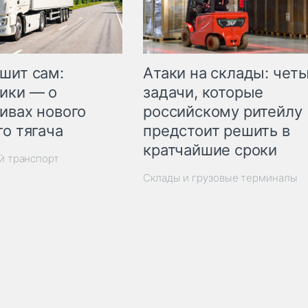
шит сам:
Атаки на склады: чет
ики — о
задачи, которые
ивах нового
российскому ритейлу
го тягача
предстоит решить в
кратчайшие сроки
й транспорт
Склады и грузовые терминалы