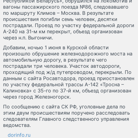
Республикой Беларусь», обрушился на локомотив и
вагоны пассажирского поезда №86, следовавшего
по маршруту Климов – Москва. В результате
происшествия погибли семь человек, десятки
пострадали. Проезд по участку федеральной дороги
А-240 на 31-м км перекрыт, объезд организован
через н.п. Выгоничи.
Добавим, ночью 1 июня в Курской области
произошло обрушение железнодорожного моста на
автомобильную дорогу, в результате чего
пострадали три человека. Участок автодороги,
проходящий под ж/д путепроводом, перекрыли. По
данным с сайта Росавтодора, проезд приостановлен
по участку федеральной трассы А-142 «Тросна –
Калиновка» с 35-го по 37-й км, объезд организован
через город Железногорск.
По сообщению с сайта СК РФ, уголовные дела по
этим двум происшествиям поручено расследовать
следователям Главного следственного управления
ведомства.
dorinfo.ru