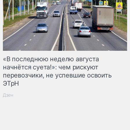
«В последнюю неделю августа
начнётся суета!»: чем рискуют
перевозчики, не успевшие освоить
ЭТрН
Дзен