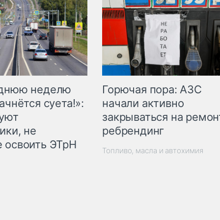
Горючая пора: АЗС
еднюю неделю
начали активно
ачнётся суета!»:
закрываться на ремон
куют
ребрендинг
ики, не
 освоить ЭТрН
Топливо, масла и автохимия