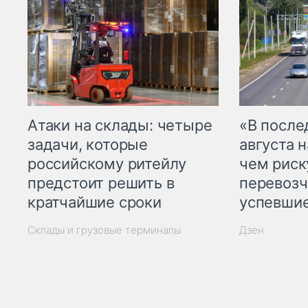
Атаки на склады: четыре
«В посл
задачи, которые
августа н
российскому ритейлу
чем рис
предстоит решить в
перевозч
кратчайшие сроки
успевшие
Склады и грузовые терминалы
Дзен