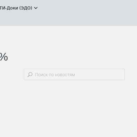
ТИ-Доки (ЭДО)
2%