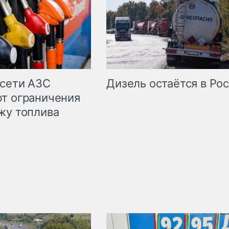
сети АЗС
Дизель остаётся в Ро
т ограничения
жу топлива