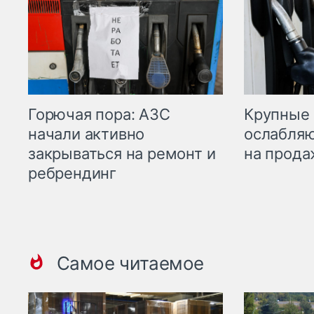
Горючая пора: АЗС
Крупные 
начали активно
ослабляю
закрываться на ремонт и
на прода
ребрендинг
Самое читаемое