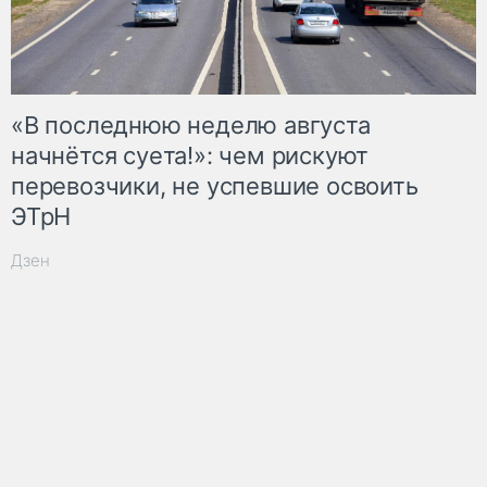
«В последнюю неделю августа
начнётся суета!»: чем рискуют
перевозчики, не успевшие освоить
ЭТрН
Дзен