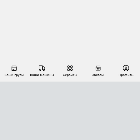
Ваши грузы
Ваши машины
Сервисы
Заказы
Профиль
АВТОМАТИЗАЦИЯ ПЕРЕВОЗОК
Площадки
Заказы
Торги
Тендеры
АТИ-Доки
GPS-мониторинг
АТИ Мессенджер
Цепочки грузов
API ATI.SU