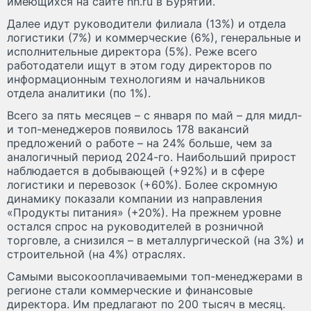
имеющихся на сайте hh.ru в Бурятии.
Далее идут руководители филиала (13%) и отдела
логистики (7%) и коммерческие (6%), генеральные и
исполнительные директора (5%). Реже всего
работодатели ищут в этом году директоров по
информационным технологиям и начальников
отдела аналитики (по 1%).
Всего за пять месяцев – с января по май – для мидл-
и топ-менеджеров появилось 178 вакансий
предложений о работе – на 24% больше, чем за
аналогичный период 2024-го. Наибольший прирост
наблюдается в добывающей (+92%) и в сфере
логистики и перевозок (+60%). Более скромную
динамику показали компании из направления
«Продукты питания» (+20%). На прежнем уровне
остался спрос на руководителей в розничной
торговле, а снизился – в металлургической (на 3%) и
строительной (на 4%) отраслях.
Самыми высокооплачиваемыми топ-менеджерами в
регионе стали коммерческие и финансовые
директора. Им предлагают по 200 тысяч в месяц.