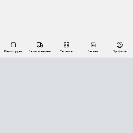
Ваши грузы
Ваши машины
Сервисы
Заказы
Профиль
АВТОМАТИЗАЦИЯ ПЕРЕВОЗОК
Площадки
Заказы
Торги
Тендеры
АТИ-Доки
GPS-мониторинг
АТИ Мессенджер
Цепочки грузов
API ATI.SU
ПОЛЕЗНОЕ
Расчет расстояний