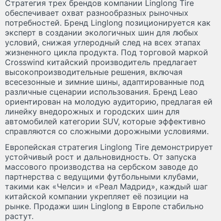
Стратегия трех брендов компании Linglong Tire
обеспечивает охват разнообразных рыночных
потребностей. Бренд Linglong позиционируется как
эксперт в создании экологичных шин для любых
условий, снижая углеродный след на всех этапах
жизненного цикла продукта. Под торговой маркой
Crosswind китайский производитель предлагает
высокопроизводительные решения, включая
всесезонные и зимние шины, адаптированные под
различные сценарии использования. Бренд Leao
ориентирован на молодую аудиторию, предлагая ей
линейку внедорожных и городских шин для
автомобилей категории SUV, которые эффективно
справляются со сложными дорожными условиями.
Европейская стратегия Linglong Tire демонстрирует
устойчивый рост и дальновидность. От запуска
массового производства на сербском заводе до
партнерства с ведущими футбольными клубами,
такими как «Челси» и «Реал Мадрид», каждый шаг
китайской компании укрепляет её позиции на
рынке. Продажи шин Linglong в Европе стабильно
растут.