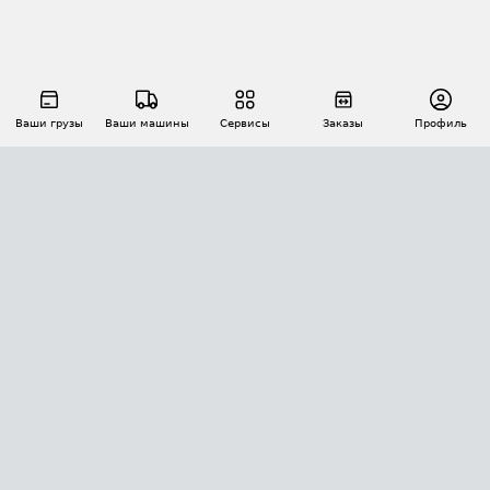
Ваши грузы
Ваши машины
Сервисы
Заказы
Профиль
АВТОМАТИЗАЦИЯ ПЕРЕВОЗОК
Площадки
Заказы
Торги
Тендеры
АТИ-Доки
GPS-мониторинг
АТИ Мессенджер
Цепочки грузов
API ATI.SU
ПОЛЕЗНОЕ
Расчет расстояний
БЕЗОПАСНОСТЬ
Академия ATI.SU
ATI.SU о безопасности
Звезды ATI.SU на вашем сайте
КОНТАКТЫ И ТАРИФЫ