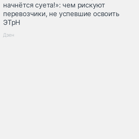
начнётся суета!»: чем рискуют
перевозчики, не успевшие освоить
ЭТрН
Дзен