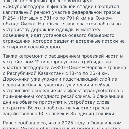
Так, по сообщению пресс-службы ФКУ
«Сибуправтодор», в финальной стадии находится
капитальный ремонт участка федеральной трассы
Р-254 «Иртыш» с 781-го по 791-й км на Южном
обходе Омска. На объекте завершаются работы по
устройству дорожной одежды и монтажу
освещения, идет установка осевого барьерного
ограждения, которое разделит встречные потоки на
четырехполосной дороге.
Также капремонт с расширением проезжей части и
устройством 12 водопропускных труб идет на
участке автодороги А-320 «Омск – Черлак – граница
с Республикой Казахстан» с 13-го по 26-й км.
Дорожники уже уложили подстилающий слой из
песка и щебня на участках уширения и сейчас
устраивают основание из асфальтогранулобетона с
применением холодного ресайклинга. В ближайшие
дни на объекте приступят к устройству слоев
покрытия. Всего в работах на участке трассы
задействовано 60 человек и 35 единиц техники.
Ранее сообщалось, что в 2025 году в Тюкалинском
районе Омской области начнут ремонт на участке