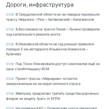
Дороги, инфраструктура
В Свердловской области из-за паводка перекрыли
07.08
трассу Невьянск – Реж – Артемовский – Килачевское
В Бессоновке на трассе Пенза – Лунино проверили
07.08
ход капитального ремонта моста
В Ивановской области на год раньше привели в
07.08
порядок 5 км автодороги Ильинское-Хованское –
Кулачево
Под Тосно блокировали доступ самосвалов ещё на
07.08
одну стройплощадку ВСМ
Проект трассы «Меридиан» остается
07.08
замороженным из-за недостаточного спроса
Минтранс предлагает тратить средства дорожных
07.08
фондов на защиту трасс от БПЛА
На развязке КАД с Пулковским шоссе перекроют
07.08