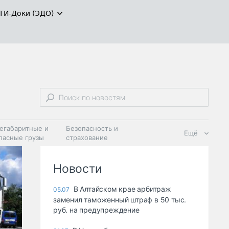
ТИ-Доки (ЭДО)
егабаритные и
Безопасность и
Ещё
пасные грузы
страхование
 масла и
Дзен
ия
Новости
В Алтайском крае арбитраж
05.07
заменил таможенный штраф в 50 тыс.
руб. на предупреждение