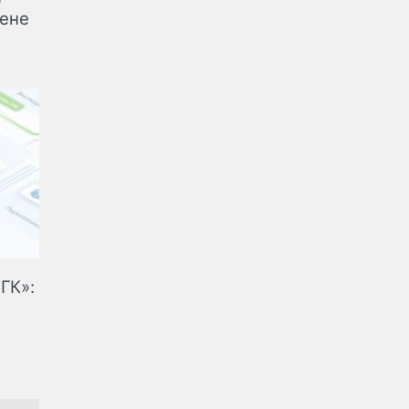
мене
ГК»: