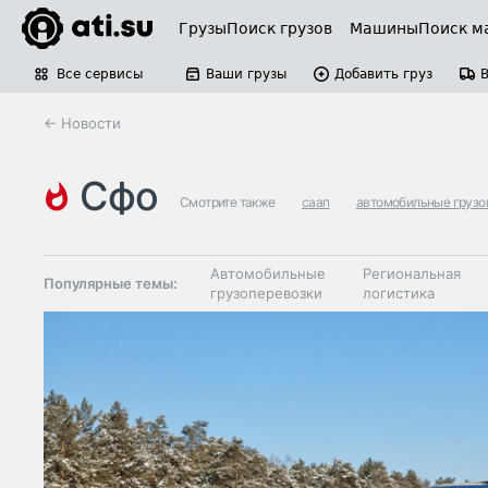
Грузы
Поиск грузов
Машины
Поиск м
Все сервисы
Ваши грузы
Добавить груз
← Новости
сфо
Смотрите также
саап
автомобильные грузо
Автомобильные
Региональная
Популярные темы:
грузоперевозки
логистика
Склады и
Таможня и ВЭД
грузовые
терминалы