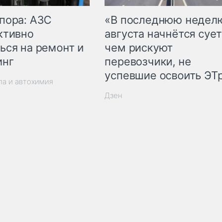
пора: АЗС
«В последнюю недел
ктивно
августа начнётся сует
ься на ремонт и
чем рискуют
инг
перевозчики, не
успевшие освоить ЭТ
ла и автохимия
Дзен