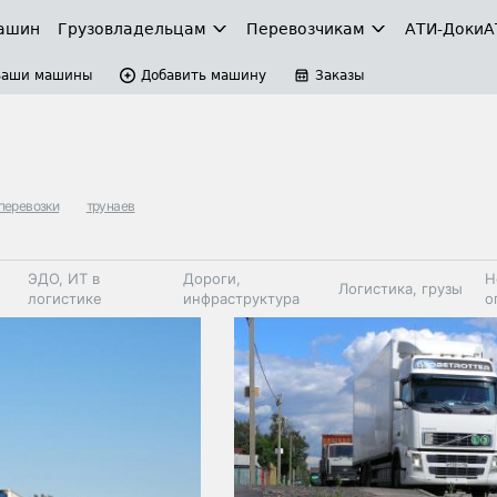
ашин
Грузовладельцам
Перевозчикам
АТИ-Доки
А
Ваши машины
Добавить машину
Заказы
перевозки
трунаев
ЭДО, ИТ в
Дороги,
Н
Логистика, грузы
логистике
инфраструктура
о
Коммерческий
Автосервис,
Топливо,
Спецтехника
транспорт
запчасти, шины
автохим