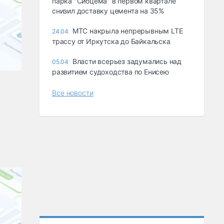
парка "Сибцема" в первом квартале
снизил доставку цемента на 35%
МТС накрыла непрерывным LTE
24.04
трассу от Иркутска до Байкальска
Власти всерьез задумались над
05.04
развитием судоходства по Енисею
Все новости