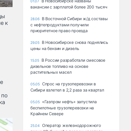
В Новосибирске названы
01.07
вакансии с зарплатой более 200 тысяч
ды
В Восточной Сибири ж/д составы
28.06
е к
с нефтепродуктами получили
приоритетное право проезда
В Новосибирске снова поднялись
29.05
цены на бензин и дизель
В России разработали смесовое
15.05
дизельное топливо на основе
растительных масел
не
Спрос на грузоперевозки в
05.05
Сибири взлетел в 2,2 раза за квартал
 по
ка
«Газпром нефть» запустила
05.05
беспилотные грузоперевозки на
Крайнем Севере
Оператор железнодорожного
25.04