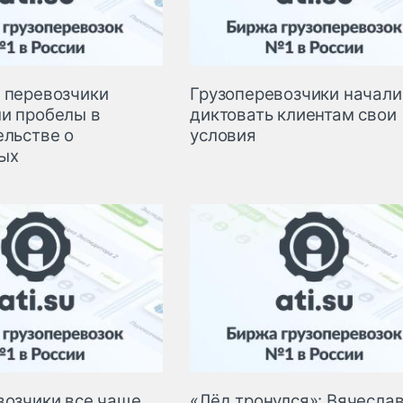
 перевозчики
Грузоперевозчики начали
и пробелы в
диктовать клиентам свои
ельстве о
условия
ых
возчики все чаще
«Лёд тронулся»: Вячесла