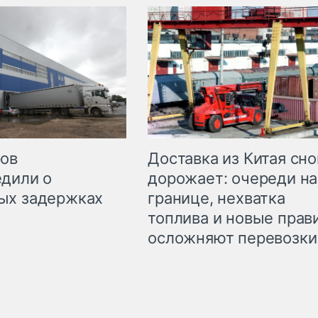
Доставка из Китая сно
ров
дорожает: очереди на
дили о
границе, нехватка
ых задержках
топлива и новые прав
осложняют перевозки