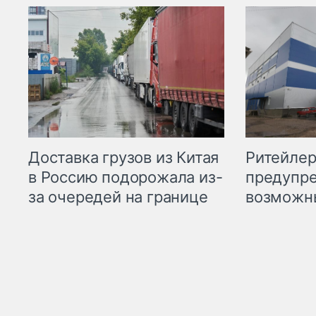
Ритейле
Доставка грузов из Китая
предупре
в Россию подорожала из-
возможн
за очередей на границе