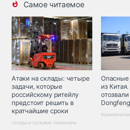
Самое читаемое
Опасные
Атаки на склады: четыре
из Китая.
задачи, которые
отозвали
российскому ритейлу
Dongfeng
предстоит решить в
кратчайшие сроки
Коммерчески
Склады и грузовые терминалы