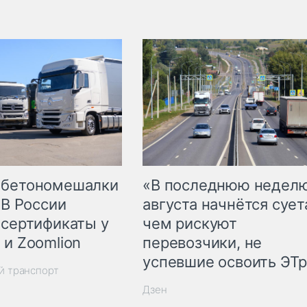
 бетономешалки
«В последнюю недел
 В России
августа начнётся суета
 сертификаты у
чем рискуют
 и Zoomlion
перевозчики, не
успевшие освоить ЭТ
й транспорт
Дзен