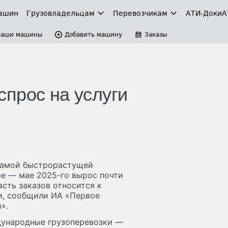
ашин
Грузовладельцам
Перевозчикам
АТИ-Доки
А
Ваши машины
Добавить машину
Заказы
прос на услуги
 самой быстрорастущей
ре — мае 2025-го вырос почти
сть заказов относится к
и, сообщили ИА «Первое
».
дународные грузоперевозки —