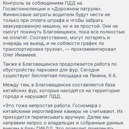
Контроль за соблюдением ПДД на
Госавтоинспекции и «Дорожном патруле».
Финансовые затраты водители будут нести не
только при оплате штрафа и чтобы забрать
эвакуированную машину, но и за простой. Они не
смогут покинуть Благовещенск, пока все полностью
не оплатят. Соответственно, могут потерять и
очередь на выезд, и не соблюсти график по
транспортировке грузов», — прокомментировал
Олег Имамеев.
Также в Благовещенске продолжается работа по
обустройству парковки для фур. Сегодня
существует бесплатная площадка на Ленина, 6 б.
Между тем, в Благовещенске составляется база
китайских фур, которые находятся на территории
города и нарушают ПДД.
«Это тоже непростая работа. Госномера с
китайскими иероглифами камеры не считывают. Их
приходится переписывать вручную. Далее мы
направим запрос о владельцах и собранные данные
внесем в базу ГИБДД. Это позволит привлекать