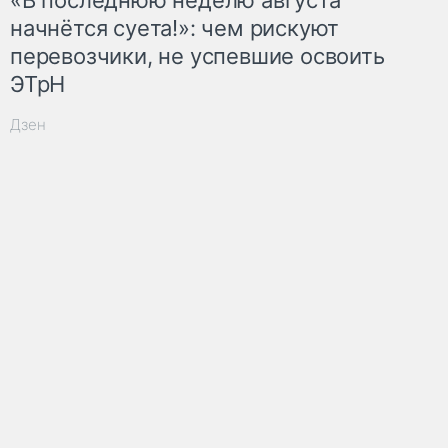
начнётся суета!»: чем рискуют
перевозчики, не успевшие освоить
ЭТрН
Дзен