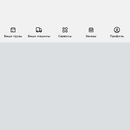
Ваши грузы
Ваши машины
Сервисы
Заказы
Профиль
АВТОМАТИЗАЦИЯ ПЕРЕВОЗОК
Площадки
Заказы
Торги
Тендеры
АТИ-Доки
GPS-мониторинг
АТИ Мессенджер
Цепочки грузов
API ATI.SU
ПОЛЕЗНОЕ
Расчет расстояний
БЕЗОПАСНОСТЬ
Академия ATI.SU
ATI.SU о безопасности
Звезды ATI.SU на вашем сайте