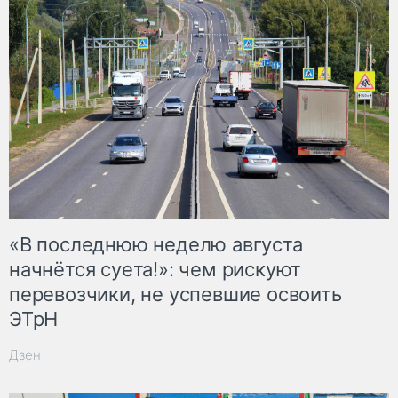
«В последнюю неделю августа
начнётся суета!»: чем рискуют
перевозчики, не успевшие освоить
ЭТрН
Дзен