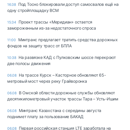
Под Тосно блокировали доступ самосвалов ещё на
16:38
одну стройплощадку ВСМ
Проект трассы «Меридиан» остается
15:34
замороженным из-за недостаточного спроса
Минтранс предлагает тратить средства дорожных
11:00
фондов на защиту трасс от БПЛА
На развязке КАД с Пулковским шоссе перекроют
10:38
две полосы движения
На трассе Курск – Касторное обновляют 65-
06.08
метровый мост через реку Грайворонка
В Омской области дорожные службы обновляют
06.08
десятикилометровый участок трассы Тара – Усть-Ишим
Минтранс Казахстана с середины августа
06.08
поднимет плату за пользование БАКАД
Первая российская станция LTE заработала на
06.08