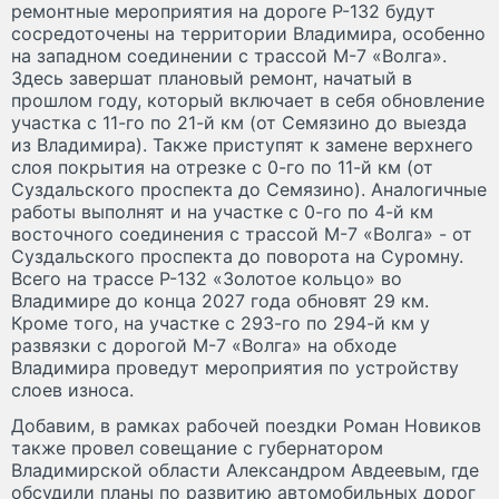
ремонтные мероприятия на дороге Р-132 будут
сосредоточены на территории Владимира, особенно
на западном соединении с трассой М-7 «Волга».
Здесь завершат плановый ремонт, начатый в
прошлом году, который включает в себя обновление
участка с 11-го по 21-й км (от Семязино до выезда
из Владимира). Также приступят к замене верхнего
слоя покрытия на отрезке с 0-го по 11-й км (от
Суздальского проспекта до Семязино). Аналогичные
работы выполнят и на участке с 0-го по 4-й км
восточного соединения с трассой М-7 «Волга» - от
Суздальского проспекта до поворота на Суромну.
Всего на трассе Р-132 «Золотое кольцо» во
Владимире до конца 2027 года обновят 29 км.
Кроме того, на участке с 293-го по 294-й км у
развязки с дорогой М-7 «Волга» на обходе
Владимира проведут мероприятия по устройству
слоев износа.
Добавим, в рамках рабочей поездки Роман Новиков
также провел совещание с губернатором
Владимирской области Александром Авдеевым, где
обсудили планы по развитию автомобильных дорог