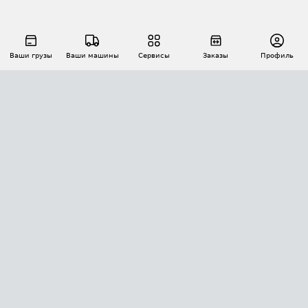
Ваши грузы
Ваши машины
Сервисы
Заказы
Профиль
АВТОМАТИЗАЦИЯ ПЕРЕВОЗОК
Площадки
Заказы
Торги
Тендеры
АТИ-Доки
GPS-мониторинг
АТИ Мессенджер
Цепочки грузов
API ATI.SU
ПОЛЕЗНОЕ
Расчет расстояний
БЕЗОПАСНОСТЬ
Академия ATI.SU
ATI.SU о безопасности
Звезды ATI.SU на вашем сайте
КОНТАКТЫ И ТАРИФЫ
Памятка по проверке контрагентов
Индекс ATI.SU FTL РФ
О системе ATI.SU