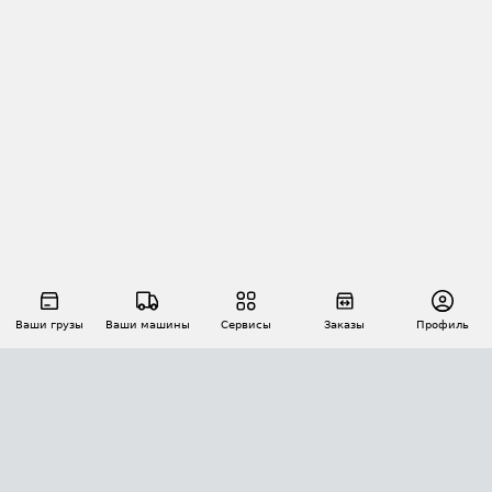
Ваши грузы
Ваши машины
Сервисы
Заказы
Профиль
АВТОМАТИЗАЦИЯ ПЕРЕВОЗОК
Площадки
Заказы
Торги
Тендеры
АТИ-Доки