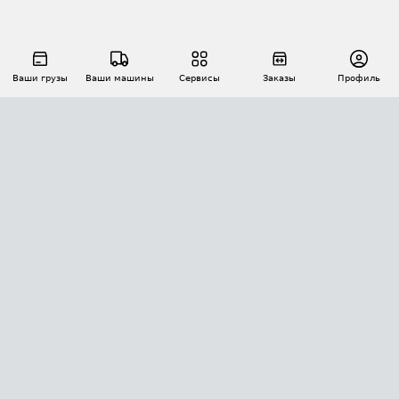
Ваши грузы
Ваши машины
Сервисы
Заказы
Профиль
АВТОМАТИЗАЦИЯ ПЕРЕВОЗОК
Площадки
Заказы
Торги
Тендеры
АТИ-Доки
GPS-мониторинг
АТИ Мессенджер
Цепочки грузов
API ATI.SU
ПОЛЕЗНОЕ
Расчет расстояний
БЕЗОПАСНОСТЬ
Академия ATI.SU
ATI.SU о безопасности
Звезды ATI.SU на вашем сайте
КОНТАКТЫ И ТАРИФЫ
Памятка по проверке контрагентов
Индекс ATI.SU FTL РФ