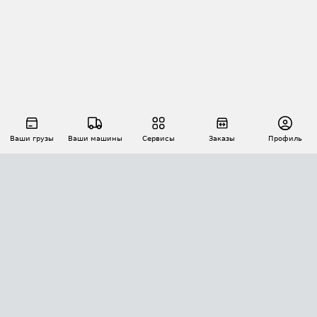
Ваши грузы
Ваши машины
Сервисы
Заказы
Профиль
АВТОМАТИЗАЦИЯ ПЕРЕВОЗОК
Площадки
Заказы
Торги
Тендеры
АТИ-Доки
GPS-мониторинг
АТИ Мессенджер
Цепочки грузов
API ATI.SU
ПОЛЕЗНОЕ