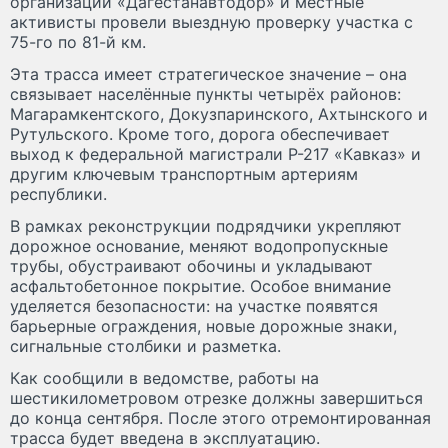
организации «Дагестанавтодор» и местные
активисты провели выездную проверку участка с
75-го по 81-й км.
Эта трасса имеет стратегическое значение – она
связывает населённые пункты четырёх районов:
Магарамкентского, Докузпаринского, Ахтынского и
Рутульского. Кроме того, дорога обеспечивает
выход к федеральной магистрали Р-217 «Кавказ» и
другим ключевым транспортным артериям
республики.
В рамках реконструкции подрядчики укрепляют
дорожное основание, меняют водопропускные
трубы, обустраивают обочины и укладывают
асфальтобетонное покрытие. Особое внимание
уделяется безопасности: на участке появятся
барьерные ограждения, новые дорожные знаки,
сигнальные столбики и разметка.
Как сообщили в ведомстве, работы на
шестикилометровом отрезке должны завершиться
до конца сентября. После этого отремонтированная
трасса будет введена в эксплуатацию.