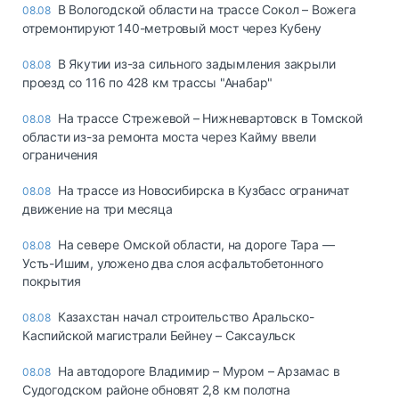
В Вологодской области на трассе Сокол – Вожега
08.08
отремонтируют 140-метровый мост через Кубену
В Якутии из-за сильного задымления закрыли
08.08
проезд со 116 по 428 км трассы "Анабар"
На трассе Стрежевой – Нижневартовск в Томской
08.08
области из-за ремонта моста через Кайму ввели
ограничения
На трассе из Новосибирска в Кузбасс ограничат
08.08
движение на три месяца
На севере Омской области, на дороге Тара —
08.08
Усть-Ишим, уложено два слоя асфальтобетонного
покрытия
Казахстан начал строительство Аральско-
08.08
Каспийской магистрали Бейнеу – Саксаульск
На автодороге Владимир – Муром – Арзамас в
08.08
Судогодском районе обновят 2,8 км полотна