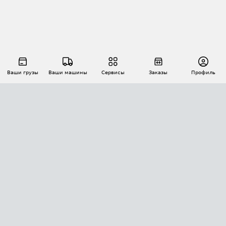
Ваши грузы
Ваши машины
Сервисы
Заказы
Профиль
АВТОМАТИЗАЦИЯ ПЕРЕВОЗОК
Площадки
Заказы
Торги
Тендеры
АТИ-Доки
GPS-мониторинг
АТИ Мессенджер
Цепочки грузов
API ATI.SU
ПОЛЕЗНОЕ
Расчет расстояний
БЕЗОПАСНОСТЬ
Академия ATI.SU