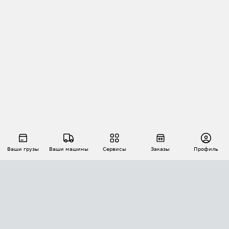
Ваши грузы
Ваши машины
Сервисы
Заказы
Профиль
АВТОМАТИЗАЦИЯ ПЕРЕВОЗОК
Площадки
Заказы
Торги
Тендеры
АТИ-Доки