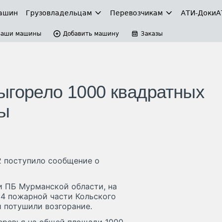
ашин
Грузовладельцам
Перевозчикам
АТИ-Доки
А
Ваши машины
Добавить машину
Заказы
ыгорело 1000 квадратных
сы
12 поступило сообщение о
и ПБ Мурманской области, на
4 пожарной части Кольского
и потушили возгорание.