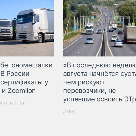
 бетономешалки
«В последнюю недел
 В России
августа начнётся суета
 сертификаты у
чем рискуют
 и Zoomlion
перевозчики, не
успевшие освоить ЭТ
й транспорт
Дзен