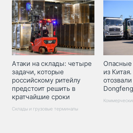
Опасные
Атаки на склады: четыре
из Китая.
задачи, которые
отозвали
российскому ритейлу
Dongfeng
предстоит решить в
кратчайшие сроки
Коммерчески
Склады и грузовые терминалы