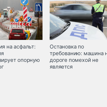
Остановка по
я на асфальт:
требованию: машина 
ия
дороге помехой не
зирует опорную
является
ог