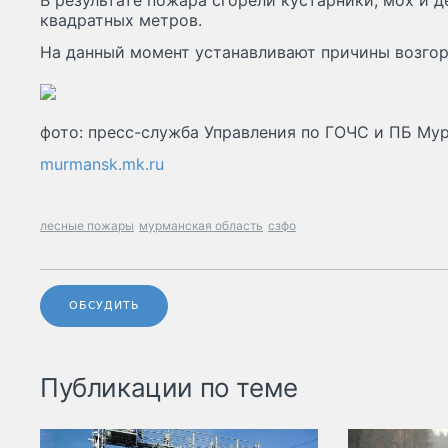
В результате пожара сгорели кустарники, мох и 
квадратных метров.
На данный момент устанавливают причины возгор
фото: пресс-служба Управления по ГОЧС и ПБ Му
murmansk.mk.ru
лесные пожары
мурманская область
сзфо
ОБСУДИТЬ
Публикации по теме