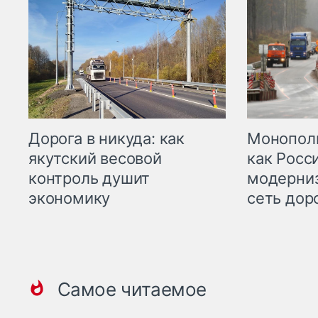
Дорога в никуда: как
Монополи
якутский весовой
как Росс
контроль душит
модерни
экономику
сеть дор
Самое читаемое