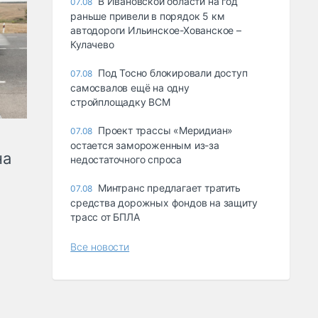
В Ивановской области на год
07.08
раньше привели в порядок 5 км
автодороги Ильинское-Хованское –
Кулачево
Под Тосно блокировали доступ
07.08
самосвалов ещё на одну
стройплощадку ВСМ
Проект трассы «Меридиан»
07.08
остается замороженным из-за
на
недостаточного спроса
Минтранс предлагает тратить
07.08
средства дорожных фондов на защиту
трасс от БПЛА
Все новости